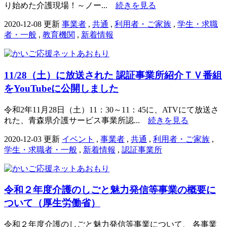
り始めた介護現場！～ノー...
続きを見る
2020-12-08 更新
事業者
,
共通
,
利用者・ご家族
,
学生・求職
者・一般
,
教育機関
,
新着情報
11/28（土）に放送された 認証事業所紹介ＴＶ番組
をYouTubeに公開しました
令和2年11月28日（土）11：30～11：45に、ATVにて放送さ
れた、青森県介護サービス事業所認...
続きを見る
2020-12-03 更新
イベント
,
事業者
,
共通
,
利用者・ご家族
,
学生・求職者・一般
,
新着情報
,
認証事業所
令和２年度介護のしごと魅力発信等事業の概要に
ついて（厚生労働省）
令和２年度介護のしごと魅力発信等事業について、 各事業