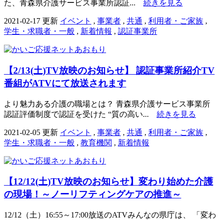
た、青森県介護サービス事業所認証...
続きを見る
2021-02-17 更新
イベント
,
事業者
,
共通
,
利用者・ご家族
,
学生・求職者・一般
,
新着情報
,
認証事業所
【2/13(土)TV放映のお知らせ】 認証事業所紹介TV
番組がATVにて放送されます
より魅力ある介護の職場とは？ 青森県介護サービス事業所
認証評価制度で認証を受けた “質の高い...
続きを見る
2021-02-05 更新
イベント
,
事業者
,
共通
,
利用者・ご家族
,
学生・求職者・一般
,
教育機関
,
新着情報
【12/12(土)TV放映のお知らせ】変わり始めた介護
の現場！～ノーリフティングケアの推進～
12/12（土）16:55～17:00放送のATVみんなの県庁は、 「変わ