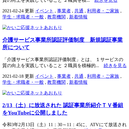
質の向上を実践していること ２職員を積...
続きを見る
2021-02-24 更新
イベント
,
事業者
,
共通
,
利用者・ご家族
,
学生・求職者・一般
,
教育機関
,
新着情報
介護サービス事業所認証評価制度 新規認証事業
所について
「介護サービス事業所認証評価制度」とは、 １サービスの
質の向上を実践していること ２職員を積極的...
続きを見る
2021-02-18 更新
イベント
,
事業者
,
共通
,
利用者・ご家族
,
学生・求職者・一般
,
教育機関
,
新着情報
2/13（土）に放送された 認証事業所紹介ＴＶ番組
をYouTubeに公開しました
令和3年2月13日（土）11：30～11：45に、ATVにて放送され