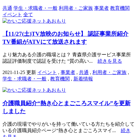
共通
学生・求職者・一般
利用者・ご家族
事業者
教育機関
イベント
全て
【11/27(土)TV放映のお知らせ】 認証事業所紹介
TV番組がATVにて放送されます
より魅力ある介護の職場とは？ 青森県介護サービス事業所
認証評価制度で認証を受けた “質の高い...
続きを見る
2021-11-25 更新
イベント
,
事業者
,
共通
,
利用者・ご家族
,
学生・求職者・一般
,
教育機関
,
新着情報
介護職員紹介“熱き心とまごころスマイル”を更新
しました
介護の現場でやりがいを持って働いている方たちを紹介して
いる介護職員紹介ページ“熱き心とまごころスマイ...
続き
を見る