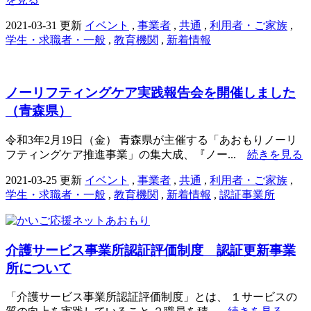
2021-03-31 更新
イベント
,
事業者
,
共通
,
利用者・ご家族
,
学生・求職者・一般
,
教育機関
,
新着情報
ノーリフティングケア実践報告会を開催しました
（青森県）
令和3年2月19日（金） 青森県が主催する「あおもりノーリ
フティングケア推進事業」の集大成、『ノー...
続きを見る
2021-03-25 更新
イベント
,
事業者
,
共通
,
利用者・ご家族
,
学生・求職者・一般
,
教育機関
,
新着情報
,
認証事業所
介護サービス事業所認証評価制度 認証更新事業
所について
「介護サービス事業所認証評価制度」とは、 １サービスの