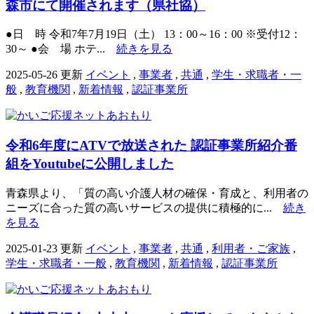
森市にて開催されます（県社協）
●日 時 令和7年7月19日（土） 13：00～16：00 ※受付12：
30～ ●会 場 ホテ...
続きを見る
2025-05-26 更新
イベント
,
事業者
,
共通
,
学生・求職者・一
般
,
教育機関
,
新着情報
,
認証事業所
令和6年度にATVで放送された 認証事業所紹介番
組をYoutubeに公開しました
青森県より、「質の高い介護人材の確保・育成と、利用者の
ニーズに合った質の高いサービスの提供に積極的に...
続き
を見る
2025-01-23 更新
イベント
,
事業者
,
共通
,
利用者・ご家族
,
学生・求職者・一般
,
教育機関
,
新着情報
,
認証事業所