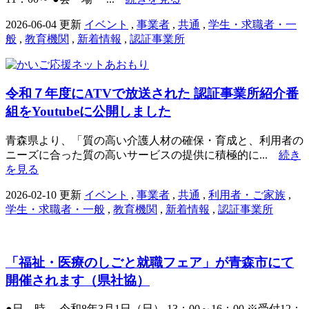
2026-06-04 更新
イベント
,
事業者
,
共通
,
学生・求職者・一
般
,
教育機関
,
新着情報
,
認証事業所
令和７年度にATVで放送された 認証事業所紹介番
組をYoutubeに公開しました
青森県より、「質の高い介護人材の確保・育成と、利用者の
ニーズに合った質の高いサービスの提供に積極的に...
続き
を見る
2026-02-10 更新
イベント
,
事業者
,
共通
,
利用者・ご家族
,
学生・求職者・一般
,
教育機関
,
新着情報
,
認証事業所
「福祉・医療のしごと就職フェア」が青森市にて
開催されます（県社協）
●日 時 令和8年3月1日（日） 13：00～16：00 ※受付12：