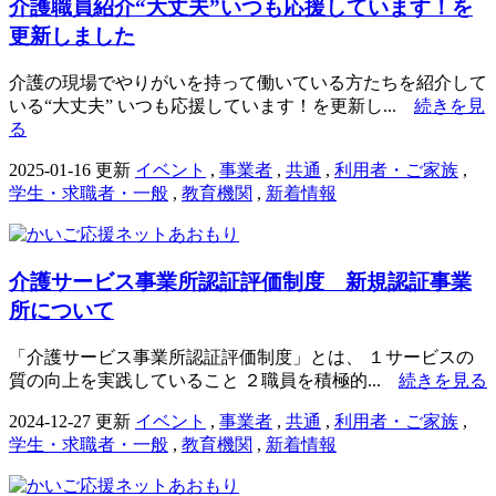
介護職員紹介“大丈夫”いつも応援しています！を
更新しました
介護の現場でやりがいを持って働いている方たちを紹介して
いる“大丈夫” いつも応援しています！を更新し...
続きを見
る
2025-01-16 更新
イベント
,
事業者
,
共通
,
利用者・ご家族
,
学生・求職者・一般
,
教育機関
,
新着情報
介護サービス事業所認証評価制度 新規認証事業
所について
「介護サービス事業所認証評価制度」とは、 １サービスの
質の向上を実践していること ２職員を積極的...
続きを見る
2024-12-27 更新
イベント
,
事業者
,
共通
,
利用者・ご家族
,
学生・求職者・一般
,
教育機関
,
新着情報