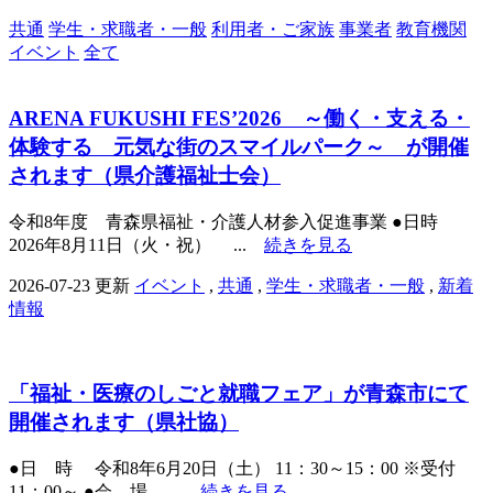
共通
学生・求職者・一般
利用者・ご家族
事業者
教育機関
イベント
全て
ARENA FUKUSHI FES’2026 ～働く・支える・
体験する 元気な街のスマイルパーク～ が開催
されます（県介護福祉士会）
令和8年度 青森県福祉・介護人材参入促進事業 ●日時
2026年8月11日（火・祝） ...
続きを見る
2026-07-23 更新
イベント
,
共通
,
学生・求職者・一般
,
新着
情報
「福祉・医療のしごと就職フェア」が青森市にて
開催されます（県社協）
●日 時 令和8年6月20日（土） 11：30～15：00 ※受付
11：00～ ●会 場 ...
続きを見る