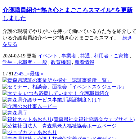
介護職員紹介“熱き心とまごころスマイル”を更新
しました
介護の現場でやりがいを持って働いている方たちを紹介して
いる介護職員紹介ページ“熱き心とまごころスマイ...
続き
を見る
2024-02-19 更新
イベント
,
事業者
,
共通
,
利用者・ご家族
,
学生・求職者・一般
,
教育機関
,
新着情報
1 / 8
1
2
3
4
5
...
»
最後 »