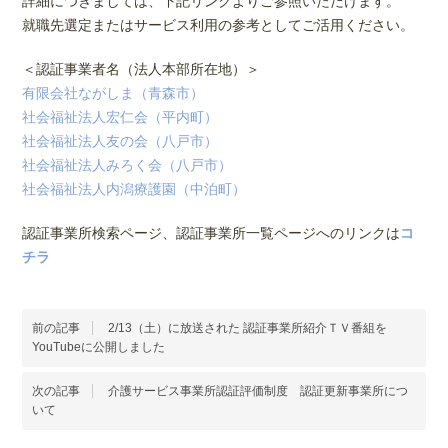
詳細につきましては、下記リンクよりご参照いただけます。
就職先選定またはサービス利用の参考としてご活用ください。
＜認証事業者名（法人本部所在地）＞
有限会社ながしま（青森市）
社会福祉法人宏仁会（平内町）
社会福祉法人友の会（八戸市）
社会福祉法人みろく会（八戸市）
社会福祉法人内潟療護園（中泊町）
認証事業所検索ページ、認証事業所一覧ページへのリンクは
コ
チラ
前の記事
2/13（土）に放送された 認証事業所紹介ＴＶ番組を
YouTubeに公開しました
次の記事
介護サービス事業所認証評価制度 認証更新事業所につ
いて