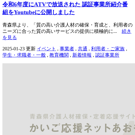
令和6年度にATVで放送された 認証事業所紹介番
組をYoutubeに公開しました
青森県より、「質の高い介護人材の確保・育成と、利用者の
ニーズに合った質の高いサービスの提供に積極的に...
続き
を見る
2025-01-23 更新
イベント
,
事業者
,
共通
,
利用者・ご家族
,
学生・求職者・一般
,
教育機関
,
新着情報
,
認証事業所