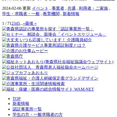
2024-02-06 更新
イベント
,
事業者
,
共通
,
利用者・ご家族
,
学生・求職者・一般
,
教育機関
,
新着情報
1 / 7
1
2
3
4
5
...
»
最後 »
TOP
新着情報
認証事業所一覧
学生の方・一般求職者の方