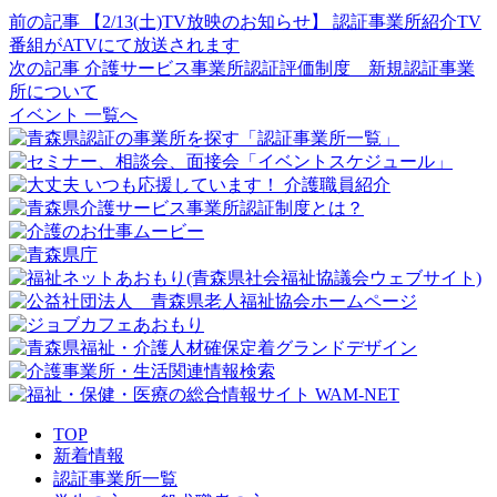
前の記事
【2/13(土)TV放映のお知らせ】 認証事業所紹介TV
番組がATVにて放送されます
次の記事
介護サービス事業所認証評価制度 新規認証事業
所について
イベント 一覧へ
TOP
新着情報
認証事業所一覧