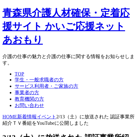
青森県介護人材確保・定着応
援サイト かいご応援ネット
あおもり
介護の仕事の魅力と介護の仕事に関する情報をお知らせしま
す。
TOP
学生・一般求職者の方
サービス利用者・ご家族の方
事業者の方
教育機関の方
お問い合わせ
HOME
新着情報
イベント
2/13（土）に放送された 認証事業所
紹介ＴＶ番組をYouTubeに公開しました