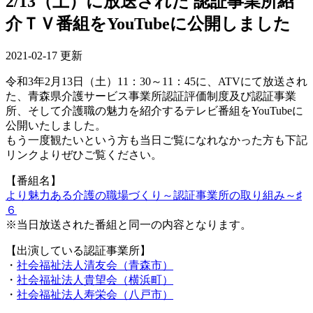
2/13（土）に放送された 認証事業所紹
介ＴＶ番組をYouTubeに公開しました
2021-02-17 更新
令和3年2月13日（土）11：30～11：45に、ATVにて放送され
た、青森県介護サービス事業所認証評価制度及び認証事業
所、そして介護職の魅力を紹介するテレビ番組をYouTubeに
公開いたしました。
もう一度観たいという方も当日ご覧になれなかった方も下記
リンクよりぜひご覧ください。
【番組名】
より魅力ある介護の職場づくり～認証事業所の取り組み～♯
６
※当日放送された番組と同一の内容となります。
【出演している認証事業所】
・
社会福祉法人清友会（青森市）
・
社会福祉法人貴望会（横浜町）
・
社会福祉法人寿栄会（八戸市）