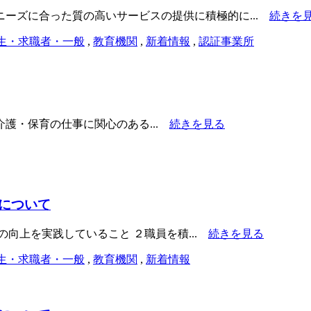
ーズに合った質の高いサービスの提供に積極的に...
続きを
生・求職者・一般
,
教育機関
,
新着情報
,
認証事業所
介護・保育の仕事に関心のある...
続きを見る
について
向上を実践していること ２職員を積...
続きを見る
生・求職者・一般
,
教育機関
,
新着情報