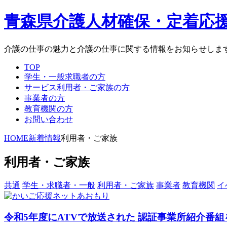
青森県介護人材確保・定着応
介護の仕事の魅力と介護の仕事に関する情報をお知らせしま
TOP
学生・一般求職者の方
サービス利用者・ご家族の方
事業者の方
教育機関の方
お問い合わせ
HOME
新着情報
利用者・ご家族
利用者・ご家族
共通
学生・求職者・一般
利用者・ご家族
事業者
教育機関
イ
令和5年度にATVで放送された 認証事業所紹介番組を