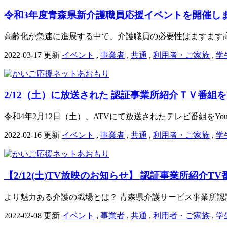
令和3年度青森県新介護職員応援イベントを開催し
高齢化が急速に進展する中で、介護職員の必要性はますます高
2022-03-17 更新
イベント
,
事業者
,
共通
,
利用者・ご家族
,
学
2/12（土）に放送された 認証事業所紹介ＴＶ番組をY
令和4年2月12日（土）、ATVにて放送されたテレビ番組をYout
2022-02-16 更新
イベント
,
事業者
,
共通
,
利用者・ご家族
,
学
【2/12(土)TV放映のお知らせ】 認証事業所紹介T
より魅力ある介護の職場とは？ 青森県介護サービス事業所認証
2022-02-08 更新
イベント
,
事業者
,
共通
,
利用者・ご家族
,
学