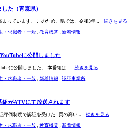
ました（青森県）
まっています。 このため、県では、令和3年...
続きを見る
生・求職者・一般
,
教育機関
,
新着情報
ouTubeに公開しました
ubeに公開しました。 本番組は...
続きを見る
生・求職者・一般
,
新着情報
,
認証事業所
V番組がATVにて放送されます
評価制度で認証を受けた “質の高い...
続きを見る
生・求職者・一般
,
教育機関
,
新着情報