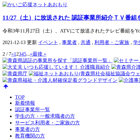
11/27（土）に放送された 認証事業所紹介ＴＶ番組を
令和3年11月27日（土）、ATVにて放送されたテレビ番組をYou
2021-12-13 更新
イベント
,
事業者
,
共通
,
利用者・ご家族
,
学
2 / 7
«
1
2
3
4
5
...
»
最後 »
TOP
新着情報
認証事業所一覧
学生の方・一般求職者の方
サービス利用者・ご家族の方
事業者の方
教育機関の方