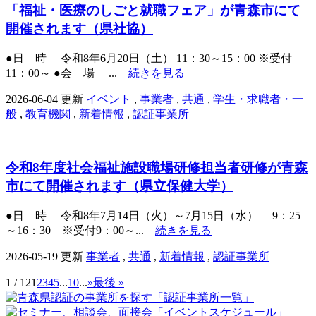
「福祉・医療のしごと就職フェア」が青森市にて
開催されます（県社協）
●日 時 令和8年6月20日（土） 11：30～15：00 ※受付
11：00～ ●会 場 ...
続きを見る
2026-06-04 更新
イベント
,
事業者
,
共通
,
学生・求職者・一
般
,
教育機関
,
新着情報
,
認証事業所
令和8年度社会福祉施設職場研修担当者研修が青森
市にて開催されます（県立保健大学）
●日 時 令和8年7月14日（火）～7月15日（水） 9：25
～16：30 ※受付9：00～...
続きを見る
2026-05-19 更新
事業者
,
共通
,
新着情報
,
認証事業所
1 / 12
1
2
3
4
5
...
10
...
»
最後 »