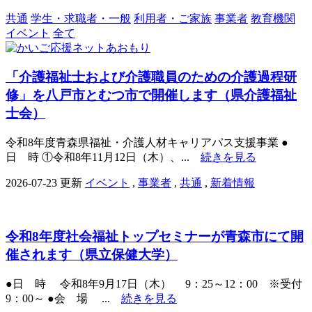
共通
学生・求職者・一般
利用者・ご家族
事業者
教育機関
イベント
全て
「介護福祉士および介護職員のための介護過程研
修」を八戸市とむつ市で開催します（県介護福祉
士会）
令和8年度青森県福祉・介護人材キャリアパス支援事業 ●
日 時 ①令和8年11月12日（木）、...
続きを見る
2026-07-23 更新
イベント
,
事業者
,
共通
,
新着情報
令和8年度社会福祉トップセミナーが青森市にて開
催されます（県立保健大学）
●日 時 令和8年9月17日（木） 9：25～12：00 ※受付
9：00～ ●会 場 ...
続きを見る