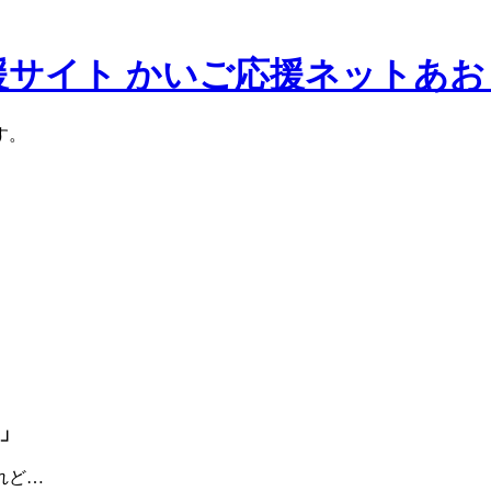
援サイト かいご応援ネットあお
す。
」
れど…