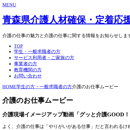
MENU
青森県介護人材確保・定着応
介護の仕事の魅力と介護の仕事に関する情報をお知らせしま
TOP
学生・一般求職者の方
サービス利用者・ご家族の方
事業者の方
教育機関の方
お問い合わせ
HOME
学生の方・一般求職者の方
介護のお仕事ムービー
介護のお仕事ムービー
介護現場イメージアップ動画「グッと介護GOOD！
よく、介護の仕事は「やりがいがある仕事」だと言われるけ