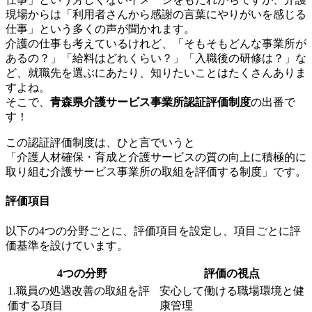
現場からは「利用者さんから感謝の言葉にやりがいを感じる
仕事」という多くの声が聞かれます。
介護の仕事も考えているけれど、「そもそもどんな事業所が
あるの？」「給料はどれくらい？」「入職後の研修は？」な
ど、就職先を選ぶにあたり、知りたいことはたくさんありま
すよね。
そこで、
青森県介護サービス事業所認証評価制度
の出番で
す！
この認証評価制度は、ひと言でいうと
「介護人材確保・育成と介護サービスの質の向上に積極的に
取り組む介護サービス事業所の取組を評価する制度」です。
評価項目
以下の4つの分野ごとに、評価項目を設定し、項目ごとに評
価基準を設けています。
4つの分野
評価の視点
1.職員の処遇改善の取組を評
安心して働ける職場環境と健
価する項目
康管理