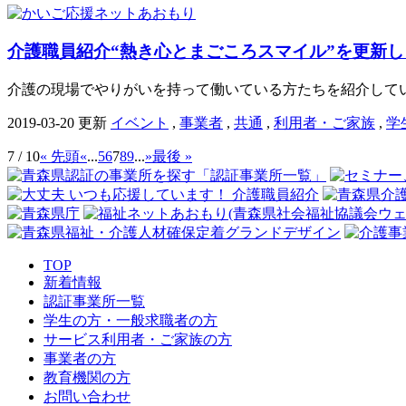
介護職員紹介“熱き心とまごころスマイル”を更新し
介護の現場でやりがいを持って働いている方たちを紹介してい
2019-03-20 更新
イベント
,
事業者
,
共通
,
利用者・ご家族
,
学
7 / 10
« 先頭
«
...
5
6
7
8
9
...
»
最後 »
TOP
新着情報
認証事業所一覧
学生の方・一般求職者の方
サービス利用者・ご家族の方
事業者の方
教育機関の方
お問い合わせ