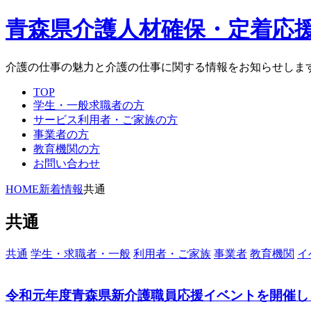
青森県介護人材確保・定着応
介護の仕事の魅力と介護の仕事に関する情報をお知らせしま
TOP
学生・一般求職者の方
サービス利用者・ご家族の方
事業者の方
教育機関の方
お問い合わせ
HOME
新着情報
共通
共通
共通
学生・求職者・一般
利用者・ご家族
事業者
教育機関
イ
令和元年度青森県新介護職員応援イベントを開催し