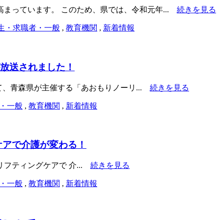
まっています。 このため、県では、令和元年...
続きを見る
生・求職者・一般
,
教育機関
,
新着情報
が放送されました！
にて、青森県が主催する「あおもりノーリ...
続きを見る
・一般
,
教育機関
,
新着情報
グケアで介護が変わる！
ノーリフティングケアで 介...
続きを見る
・一般
,
教育機関
,
新着情報