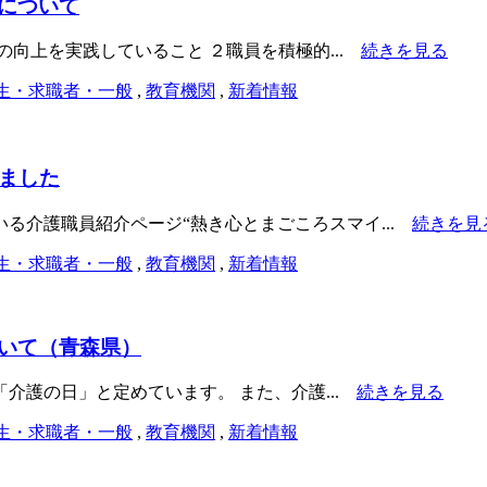
について
向上を実践していること ２職員を積極的...
続きを見る
生・求職者・一般
,
教育機関
,
新着情報
ました
る介護職員紹介ページ“熱き心とまごころスマイ...
続きを見
生・求職者・一般
,
教育機関
,
新着情報
いて（青森県）
「介護の日」と定めています。 また、介護...
続きを見る
生・求職者・一般
,
教育機関
,
新着情報