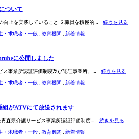
について
向上を実践していること ２職員を積極的...
続きを見る
生・求職者・一般
,
教育機関
,
新着情報
utubeに公開しました
ービス事業所認証評価制度及び認証事業所、...
続きを見る
生・求職者・一般
,
教育機関
,
新着情報
V番組がATVにて放送されます
た青森県介護サービス事業所認証評価制度...
続きを見る
生・求職者・一般
,
教育機関
,
新着情報