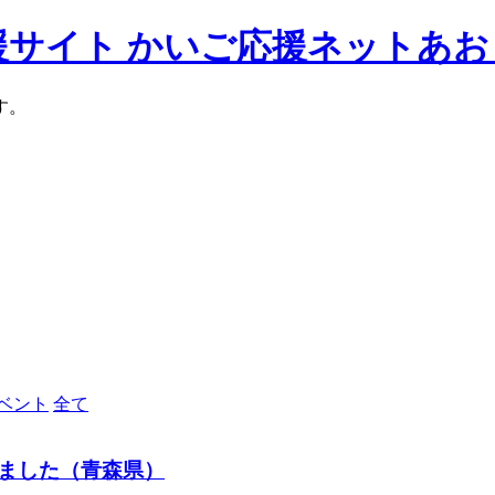
援サイト かいご応援ネットあお
す。
ベント
全て
ました（青森県）