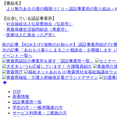
【番組名】
より魅力ある介護の職場づくり～認証事業所の取り組み～#
【出演している認証事業所】
・
社会福祉法人弘前豊徳会（弘前市）
・
青森保健生活協同組合（青森市）
・
医療法人仁泉会（八戸市）
前の記事
【8/24(土)TV放映のお知らせ】 認証事業所紹介T
次の記事
「あおもり暮らしまるごと相談会」を開催します（
イベント 一覧へ
TOP
新着情報
認証事業所一覧
学生の方・一般求職者の方
サービス利用者・ご家族の方