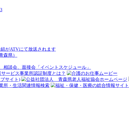
3
V番組がATVにて放送されます
青森県）