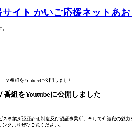
援サイト かいご応援ネットあお
す。
介ＴＶ番組をYoutubeに公開しました
Ｖ番組をYoutubeに公開しました
ービス事業所認証評価制度及び認証事業所、そして介護職の魅力を
リンクよりぜひご覧ください。