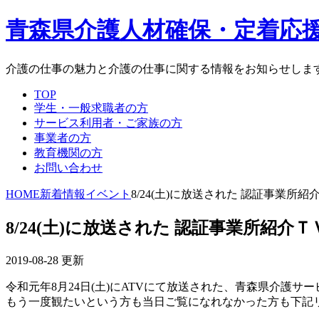
青森県介護人材確保・定着応
介護の仕事の魅力と介護の仕事に関する情報をお知らせしま
TOP
学生・一般求職者の方
サービス利用者・ご家族の方
事業者の方
教育機関の方
お問い合わせ
HOME
新着情報
イベント
8/24(土)に放送された 認証事業所紹
8/24(土)に放送された 認証事業所紹介Ｔ
2019-08-28 更新
令和元年8月24日(土)にATVにて放送された、青森県介護サ
もう一度観たいという方も当日ご覧になれなかった方も下記