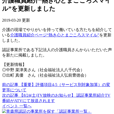
介護職員紹介“熱き心とまごころスマイ
ル”を更新しました
2019-03-20 更新
介護の現場でやりがいを持って働いている方たちを紹介して
いる
介護職員紹介ページ“熱き心とまごころスマイル”
を更新
しました。
認証事業所である下記法人の介護職員さんからいただいた声
を新たに掲載しました。
【更新情報】
◎中野 菜津美さん（社会福祉法人八千代会）
◎出町 真優 さん（社会福祉法人弘前豊徳会）
前の記事
【重要】評価項目4-5（サービス別対象加算）の変
更等について
次の記事
【8/24(土)TV放映のお知らせ】 認証事業所紹介TV
番組がATVにて放送されます
イベント 一覧へ