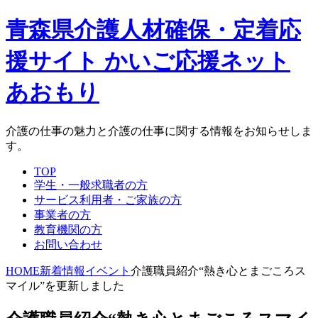
青森県介護人材確保・定着応
援サイト かいご応援ネット
あおもり
介護の仕事の魅力と介護の仕事に関する情報をお知らせしま
す。
TOP
学生・一般求職者の方
サービス利用者・ご家族の方
事業者の方
教育機関の方
お問い合わせ
HOME
新着情報
イベント
介護職員紹介“熱き心とまごころス
マイル”を更新しました