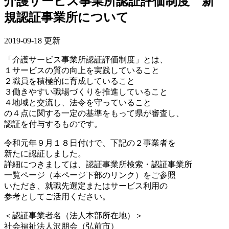
介護サービス事業所認証評価制度 新
規認証事業所について
2019-09-18 更新
「介護サービス事業所認証評価制度」とは、
１サービスの質の向上を実践していること
２職員を積極的に育成していること
３働きやすい職場づくりを推進していること
４地域と交流し、法令を守っていること
の４点に関する一定の基準をもって県が審査し、
認証を付与するものです。
令和元年９月１８日付けで、下記の２事業者を
新たに認証しました。
詳細につきましては、認証事業所検索・認証事業所
一覧ページ（本ページ下部のリンク）をご参照
いただき、就職先選定またはサービス利用の
参考としてご活用ください。
＜認証事業者名（法人本部所在地）＞
社会福祉法人沢朋会（弘前市）