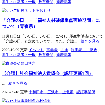
学生・求職者・一般
,
教育機関
,
新着情報
「介護の日」・「福祉人材確保重点実施期間」に
ついて（青森県）
11月11日は「いい日、いい日」にかけ、厚生労働省において
「介護の日」と定めています。 また、介護...
続きを見る
2020-10-09 更新
イベント
,
事業者
,
共通
,
利用者・ご家族
,
学生・求職者・一般
,
教育機関
,
新着情報
【介護】社会福祉法人貴望会（認証更新1回）
...
続きを見る
2020-09-18 更新
十和田市・三沢市・上北郡
,
認証事業所