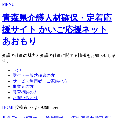
MENU
青森県介護人材確保・定着応
援サイト かいご応援ネット
あおもり
介護の仕事の魅力と介護の仕事に関する情報をお知らせしま
す。
TOP
学生・一般求職者の方
サービス利用者・ご家族の方
事業者の方
教育機関の方
お問い合わせ
HOME
投稿者: kaigo_9298_user