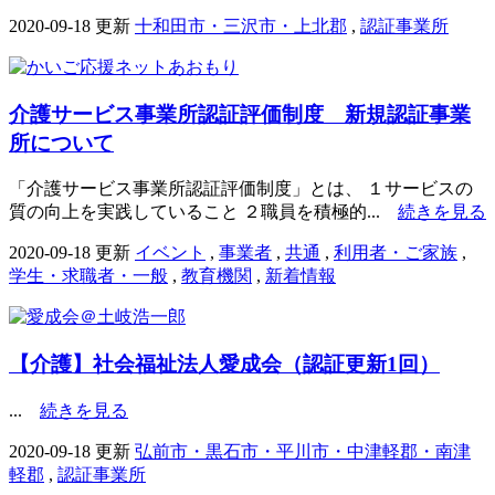
2020-09-18 更新
十和田市・三沢市・上北郡
,
認証事業所
介護サービス事業所認証評価制度 新規認証事業
所について
「介護サービス事業所認証評価制度」とは、 １サービスの
質の向上を実践していること ２職員を積極的...
続きを見る
2020-09-18 更新
イベント
,
事業者
,
共通
,
利用者・ご家族
,
学生・求職者・一般
,
教育機関
,
新着情報
【介護】社会福祉法人愛成会（認証更新1回）
...
続きを見る
2020-09-18 更新
弘前市・黒石市・平川市・中津軽郡・南津
軽郡
,
認証事業所