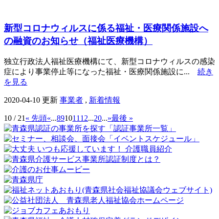
新型コロナウィルスに係る福祉・医療関係施設へ
の融資のお知らせ（福祉医療機構）
独立行政法人福祉医療機構にて、新型コロナウィルスの感染
症により事業停止等になった福祉・医療関係施設に...
続き
を見る
2020-04-10 更新
事業者
,
新着情報
10 / 21
« 先頭
«
...
8
9
10
11
12
...
20
...
»
最後 »