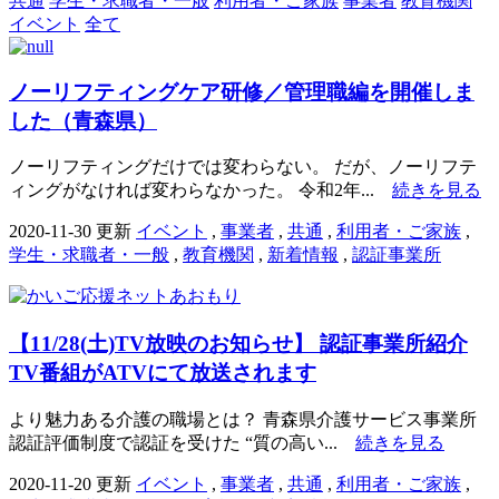
共通
学生・求職者・一般
利用者・ご家族
事業者
教育機関
イベント
全て
ノーリフティングケア研修／管理職編を開催しま
した（青森県）
ノーリフティングだけでは変わらない。 だが、ノーリフテ
ィングがなければ変わらなかった。 令和2年...
続きを見る
2020-11-30 更新
イベント
,
事業者
,
共通
,
利用者・ご家族
,
学生・求職者・一般
,
教育機関
,
新着情報
,
認証事業所
【11/28(土)TV放映のお知らせ】 認証事業所紹介
TV番組がATVにて放送されます
より魅力ある介護の職場とは？ 青森県介護サービス事業所
認証評価制度で認証を受けた “質の高い...
続きを見る
2020-11-20 更新
イベント
,
事業者
,
共通
,
利用者・ご家族
,