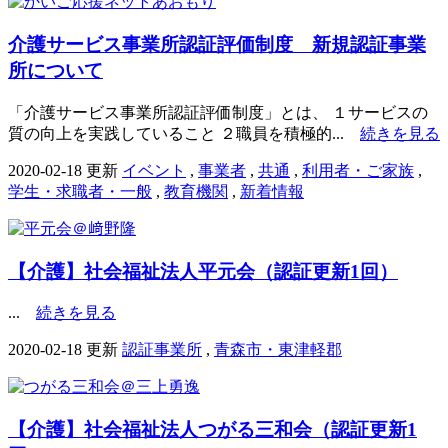
介護サービス事業所認証評価制度 新規認証事業
所について
「介護サービス事業所認証評価制度」とは、 １サービスの
質の向上を実践していること ２職員を積極的...
続きを見る
2020-02-18 更新
イベント
,
事業者
,
共通
,
利用者・ご家族
,
学生・求職者・一般
,
教育機関
,
新着情報
【介護】社会福祉法人平元会（認証更新1回）
...
続きを見る
2020-02-18 更新
認証事業所
,
青森市・東津軽郡
【介護】社会福祉法人つがる三和会（認証更新1