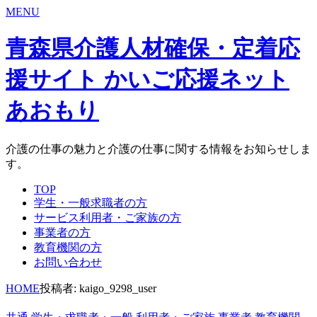
MENU
青森県介護人材確保・定着応
援サイト かいご応援ネット
あおもり
介護の仕事の魅力と介護の仕事に関する情報をお知らせしま
す。
TOP
学生・一般求職者の方
サービス利用者・ご家族の方
事業者の方
教育機関の方
お問い合わせ
HOME
投稿者: kaigo_9298_user