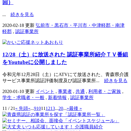
回）
...
続きを見る
2020-02-18 更新
弘前市・黒石市・平川市・中津軽郡・南津
軽郡
,
認証事業所
12/28（土）に放送された 認証事業所紹介ＴＶ番組
をYoutubeに公開しました
令和元年12月28日（土）にATVにて放送された、青森県介護
サービス事業所認証評価制度及び認証事業所...
続きを見る
2020-01-10 更新
イベント
,
事業者
,
共通
,
利用者・ご家族
,
学生・求職者・一般
,
新着情報
,
認証事業所
11 / 21
« 先頭
«
...
9
10
11
12
13
...
20
...
»
最後 »