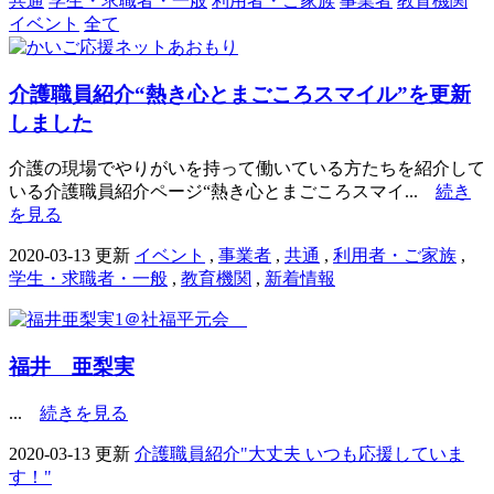
共通
学生・求職者・一般
利用者・ご家族
事業者
教育機関
イベント
全て
介護職員紹介“熱き心とまごころスマイル”を更新
しました
介護の現場でやりがいを持って働いている方たちを紹介して
いる介護職員紹介ページ“熱き心とまごころスマイ...
続き
を見る
2020-03-13 更新
イベント
,
事業者
,
共通
,
利用者・ご家族
,
学生・求職者・一般
,
教育機関
,
新着情報
福井 亜梨実
...
続きを見る
2020-03-13 更新
介護職員紹介"大丈夫 いつも応援していま
す！"