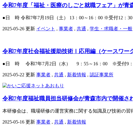
令和7年度「福祉・医療のしごと就職フェア」が青
●日 時 令和7年7月19日（土） 13：00～16：00 ※受付12：3
2025-05-26 更新
イベント
,
事業者
,
共通
,
学生・求職者・一般
令和7年度社会福祉援助技術Ⅰ応用編（ケースワー
●日 時 令和7年7月2日（水） 9：55～16：00 ※受付9：
2025-05-22 更新
事業者
,
共通
,
新着情報
,
認証事業所
令和7年度福祉職員担当研修会が青森市内で開催さ
本研修会は、職場研修の運営実務に関する知識及び技術の習得
2025-05-16 更新
事業者
,
共通
,
新着情報