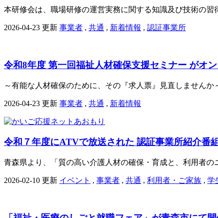
本研修会は、職場研修の運営実務に関する知識及び技術の習得を
2026-04-23 更新
事業者
,
共通
,
新着情報
,
認証事業所
令和8年度 第一回福祉人材確保支援セミナー がオ
～有能な人材確保のために、その『求人票』見直しませんか～
2026-04-23 更新
事業者
,
共通
,
新着情報
令和７年度にATVで放送された 認証事業所紹介番組を
青森県より、「質の高い介護人材の確保・育成と、利用者のニ
2026-02-10 更新
イベント
,
事業者
,
共通
,
利用者・ご家族
,
学
「福祉・医療のしごと就職フェア」が青森市にて開