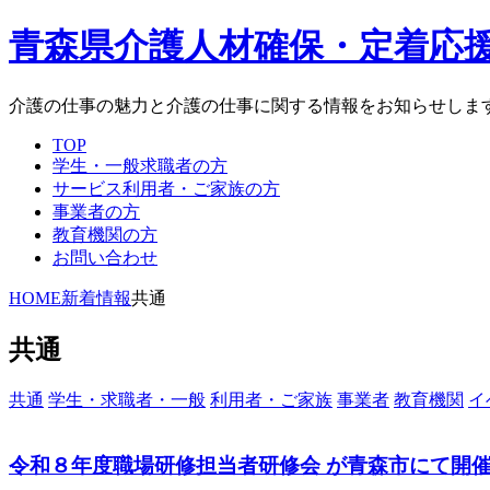
青森県介護人材確保・定着応
介護の仕事の魅力と介護の仕事に関する情報をお知らせしま
TOP
学生・一般求職者の方
サービス利用者・ご家族の方
事業者の方
教育機関の方
お問い合わせ
HOME
新着情報
共通
共通
共通
学生・求職者・一般
利用者・ご家族
事業者
教育機関
イ
令和８年度職場研修担当者研修会 が青森市にて開