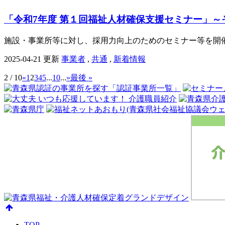
「令和7年度 第１回福祉人材確保支援セミナー」
施設・事業所等に対し、採用力向上のためのセミナー等を開催
2025-04-21 更新
事業者
,
共通
,
新着情報
2 / 10
«
1
2
3
4
5
...
10
...
»
最後 »
TOP