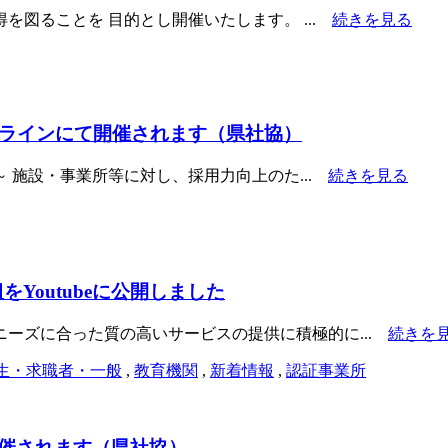
図ることを 目的とし開催いたします。 ...
続きを見る
ンラインにて開催されます（県社協）
 施設・事業所等に対し、採用力向上のた...
続きを見る
Youtubeに公開しました
ーズに合った質の高いサービスの提供に積極的に...
続きを
生・求職者・一般
,
教育機関
,
新着情報
,
認証事業所
催されます（県社協）