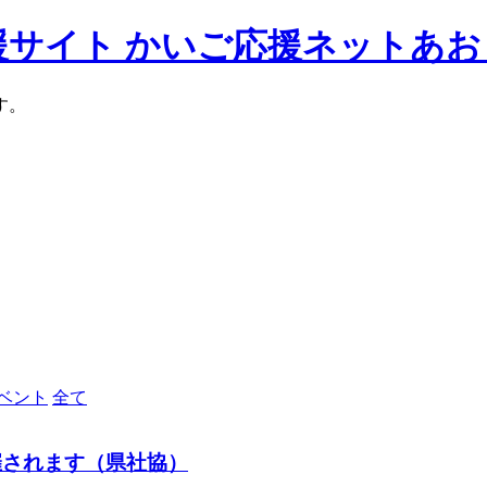
援サイト かいご応援ネットあお
す。
ベント
全て
催されます（県社協）