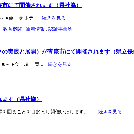
森市にて開催されます（県社協）
0～ ●会 場 ホテ...
続きを見る
,
教育機関
,
新着情報
,
認証事業所
クの実践と展開）が青森市にて開催されます（県立保
00～ ●会 場 青...
続きを見る
れます（県社協）
を図ることを目的とし開催いたします。 ...
続きを見る