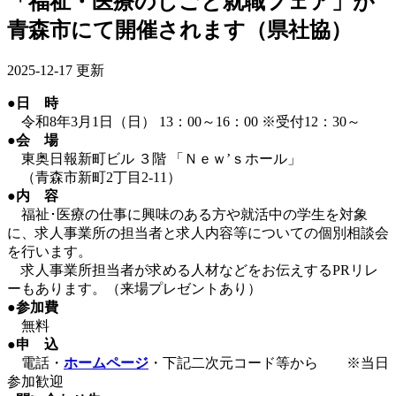
「福祉・医療のしごと就職フェア」が
青森市にて開催されます（県社協）
2025-12-17 更新
●日 時
令和8年3月1日（日） 13：00～16：00 ※受付12：30～
●会 場
東奥日報新町ビル ３階 「Ｎｅｗ’ｓホール」
（青森市新町2丁目2-11）
●内 容
福祉･医療の仕事に興味のある方や就活中の学生を対象
に、求人事業所の担当者と求人内容等についての個別相談会
を行います。
求人事業所担当者が求める人材などをお伝えするPRリレ
ーもあります。（来場プレゼントあり）
●参加費
無料
●申 込
電話・
ホームページ
・下記二次元コード等から ※当日
参加歓迎