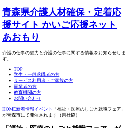
青森県介護人材確保・定着応
援サイト かいご応援ネット
あおもり
介護の仕事の魅力と介護の仕事に関する情報をお知らせしま
す。
TOP
学生・一般求職者の方
サービス利用者・ご家族の方
事業者の方
教育機関の方
お問い合わせ
HOME
新着情報
イベント
「福祉・医療のしごと就職フェア」
が青森市にて開催されます（県社協）