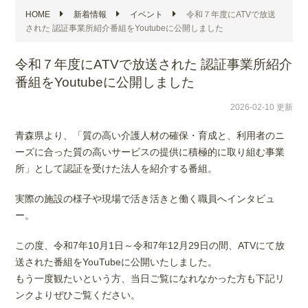
HOME
新着情報
イベント
令和７年度にATVで放送
された 認証事業所紹介番組をYoutubeに公開しました
令和７年度にATVで放送された 認証事業所紹介
番組をYoutubeに公開しました
2026-02-10 更新
青森県より、「質の高い介護人材の確保・育成と、利用者のニ
ーズに合った質の高いサービスの提供に積極的に取り組む事業
所」として認証を受けた法人を紹介する番組。
実際の施設の様子や現場で活き活きと働く職員へインタビュ
ー。
この度、令和7年10月1日～令和7年12月29日の間、ATVにて放
送された番組をYouTubeに公開いたしました。
もう一度観たいという方、当日ご覧になれなかった方も下記リ
ンクよりぜひご覧ください。