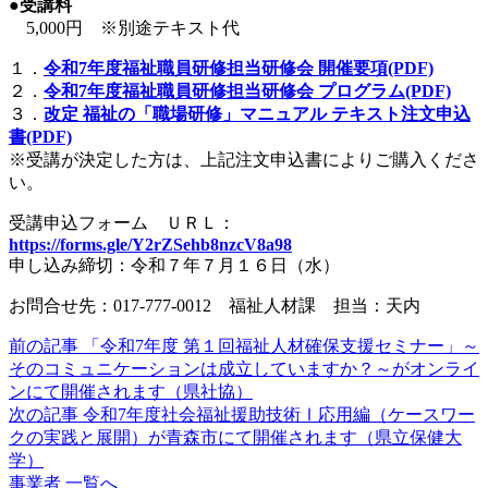
●受講料
5,000円 ※別途テキスト代
１．
令和7年度福祉職員研修担当研修会 開催要項(PDF)
２．
令和7年度福祉職員研修担当研修会 プログラム(PDF)
３．
改定 福祉の「職場研修」マニュアル テキスト注文申込
書(PDF)
※受講が決定した方は、上記注文申込書によりご購入くださ
い。
受講申込フォーム ＵＲＬ：
https://forms.gle/Y2rZSehb8nzcV8a98
申し込み締切：令和７年７月１６日（水）
お問合せ先：017-777-0012 福祉人材課 担当：天内
前の記事
「令和7年度 第１回福祉人材確保支援セミナー」～
そのコミュニケーションは成立していますか？～がオンライ
ンにて開催されます（県社協）
次の記事
令和7年度社会福祉援助技術Ⅰ応用編（ケースワー
クの実践と展開）が青森市にて開催されます（県立保健大
学）
事業者 一覧へ