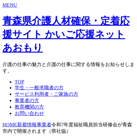
MENU
青森県介護人材確保・定着応
援サイト かいご応援ネット
あおもり
介護の仕事の魅力と介護の仕事に関する情報をお知らせしま
す。
TOP
学生・一般求職者の方
サービス利用者・ご家族の方
事業者の方
教育機関の方
お問い合わせ
HOME
新着情報
事業者
令和7年度福祉職員担当研修会が青森
市内で開催されます（県社協）