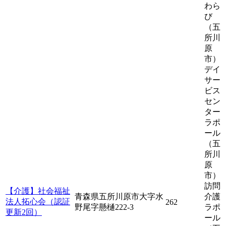
わら
び
（五
所川
原
市）
デイ
サー
ビス
セン
ター
ラポ
ール
（五
所川
原
市）
訪問
【介護】社会福祉
青森県五所川原市大字水
介護
法人拓心会（認証
262
野尾字懸樋222‐3
ラポ
更新2回）
ール