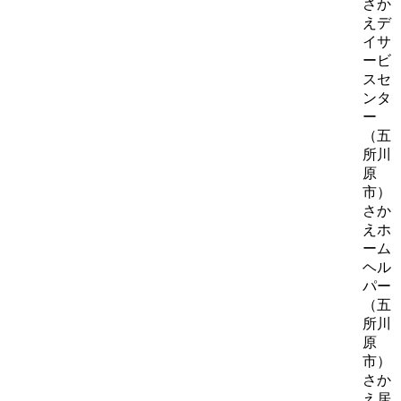
さか
えデ
イサ
ービ
スセ
ンタ
ー
（五
所川
原
市）
さか
えホ
ーム
ヘル
パー
（五
所川
原
市）
さか
え居