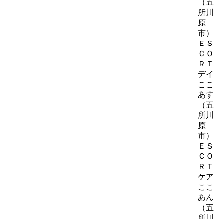
（五
所川
原
市）
ＥＳ
ＣＯ
ＲＴ
デイ
ここ
あす
（五
所川
原
市）
ＥＳ
ＣＯ
ＲＴ
ケア
ここ
あん
（五
所川