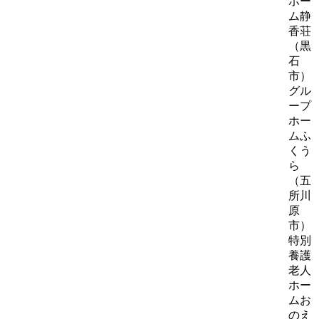
ホー
ム静
香荘
（黒
石
市）
グル
ープ
ホー
ムふ
くう
ら
（五
所川
原
市）
特別
養護
老人
ホー
ムお
のえ