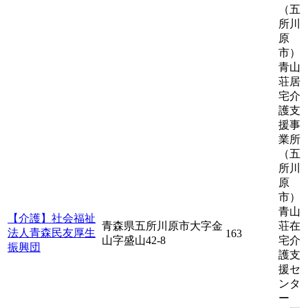
（五
所川
原
市）
青山
荘居
宅介
護支
援事
業所
（五
所川
原
市）
青山
【介護】社会福祉
青森県五所川原市大字金
荘在
法人青森民友厚生
163
山字盛山42-8
宅介
振興団
護支
援セ
ンタ
ー