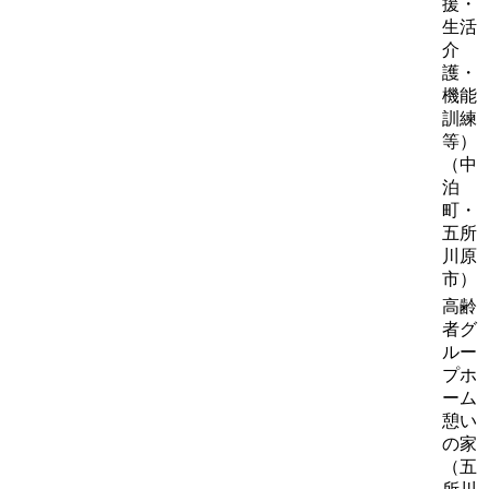
援・
生活
介
護・
機能
訓練
等）
（中
泊
町・
五所
川原
市）
高齢
者グ
ルー
プホ
ーム
憩い
の家
（五