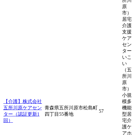
所川
原
市）
居宅
介護
支援
ケア
セン
ター
いこ
い
（五
所川
原
市）
小規
【介護】株式会社
模多
五所川原ケアセン
青森県五所川原市松島町
機能
57
ター（認証更新1
四丁目55番地
型居
回）
宅介
護ケ
アホ