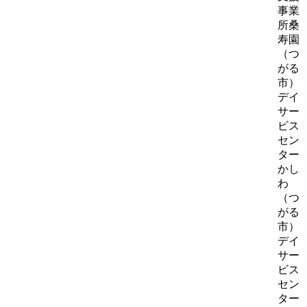
事業
所桑
寿園
（つ
がる
市）
デイ
サー
ビス
セン
ター
かし
わ
（つ
がる
市）
デイ
サー
ビス
セン
ター