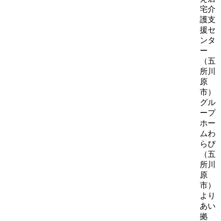
宅介
護支
援セ
ンタ
ー
（五
所川
原
市）
グル
ープ
ホー
ムわ
らび
（五
所川
原
市）
より
あい
拠