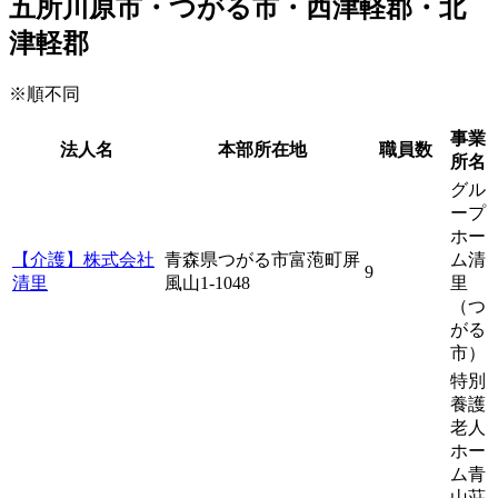
五所川原市・つがる市・西津軽郡・北
津軽郡
※順不同
事業
法人名
本部所在地
職員数
所名
グル
ープ
ホー
【介護】株式会社
青森県つがる市富萢町屏
ム清
9
清里
風山1-1048
里
（つ
がる
市）
特別
養護
老人
ホー
ム青
山荘