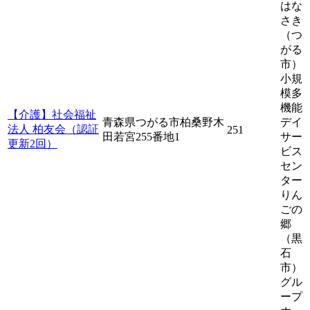
はな
さき
（つ
がる
市）
小規
模多
機能
【介護】社会福祉
青森県つがる市柏桑野木
デイ
法人 柏友会（認証
251
田若宮255番地1
サー
更新2回）
ビス
セン
ター
りん
ごの
郷
（黒
石
市）
グル
ープ