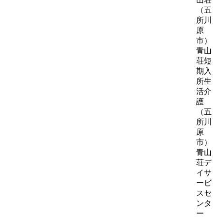
（五
所川
原
市）
青山
荘短
期入
所生
活介
護
（五
所川
原
市）
青山
荘デ
イサ
ービ
スセ
ンタ
ー