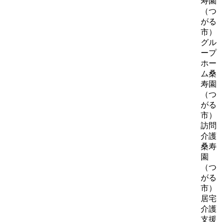
寿園
（つ
がる
市）
グル
ープ
ホー
ム桑
寿園
（つ
がる
市）
訪問
介護
桑寿
園
（つ
がる
市）
居宅
介護
支援