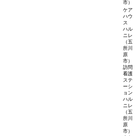
市）
ケア
ハウ
ス
ハル
ニレ
（五
所川
原
市）
訪問
看護
ステ
ーシ
ョン
ハル
ニレ
（五
所川
原
市）