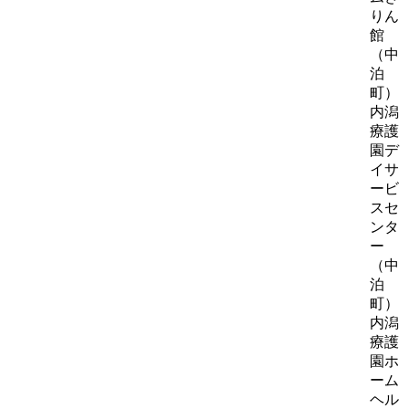
りん
館
（中
泊
町）
内潟
療護
園デ
イサ
ービ
スセ
ンタ
ー
（中
泊
町）
内潟
療護
園ホ
ーム
ヘル