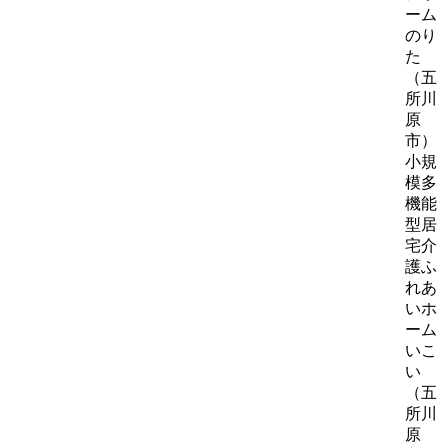
ーム
のり
た
（五
所川
原
市）
小規
模多
機能
型居
宅介
護ふ
れあ
いホ
ーム
いこ
い
（五
所川
原