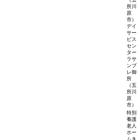
所川
原
市）
デイ
サー
ビス
セン
ター
ラサ
ンブ
レ御
所
（五
所川
原
市）
特別
養護
老人
ホー
ムき