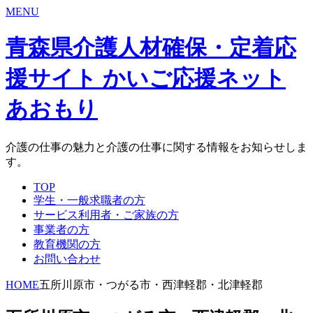
MENU
青森県介護人材確保・定着応
援サイト かいご応援ネット
あおもり
介護の仕事の魅力と介護の仕事に関する情報をお知らせしま
す。
TOP
学生・一般求職者の方
サービス利用者・ご家族の方
事業者の方
教育機関の方
お問い合わせ
HOME
五所川原市・つがる市・西津軽郡・北津軽郡