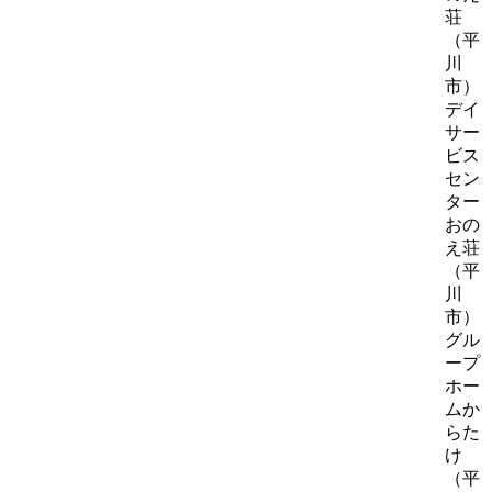
荘
（平
川
市）
デイ
サー
ビス
セン
ター
おの
え荘
（平
川
市）
グル
ープ
ホー
ムか
らた
け
（平