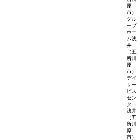
原
市）
グル
ープ
ホー
ム浅
井
（五
所川
原
市）
デイ
サー
ビス
セン
ター
浅井
（五
所川
原
市）