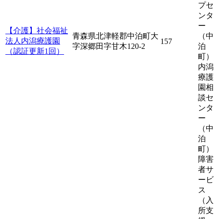
プセ
ンタ
ー
【介護】社会福祉
青森県北津軽郡中泊町大
（中
法人内潟療護園
157
字深郷田字甘木120-2
泊
（認証更新1回）
町）
内潟
療護
園相
談セ
ンタ
ー
（中
泊
町）
障害
者サ
ービ
ス
（入
所支