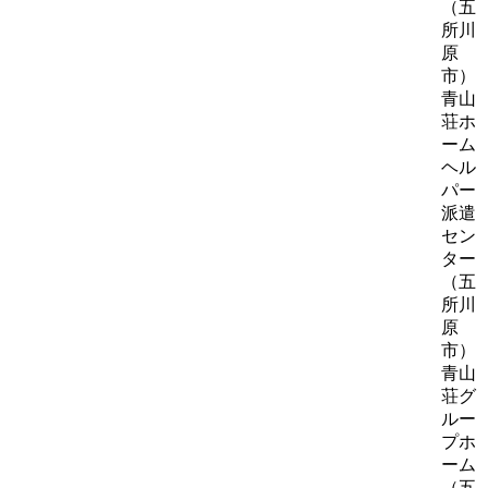
（五
所川
原
市）
青山
荘ホ
ーム
ヘル
パー
派遣
セン
ター
（五
所川
原
市）
青山
荘グ
ルー
プホ
ーム
（五