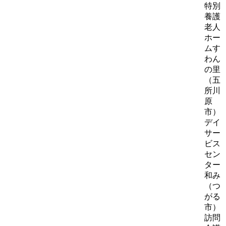
特別
養護
老人
ホー
ムす
わん
の里
（五
所川
原
市）
デイ
サー
ビス
セン
ター
和み
（つ
がる
市）
訪問