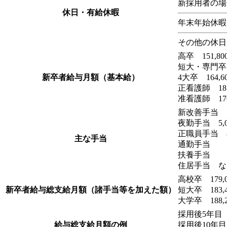
新採用者の場合
休日・有給休暇
年末年始休暇
その他の休日
高卒 151,80
短大・専門卒 1
新卒者給与月額（基本給）
4大卒 164,6
正看護師 185
准看護師 176
新改善手当 1
夜勤手当 5,0
正職員手当 8
主な手当
通勤手当
扶養手当
住居手当 な
高校卒 179
新卒者給与総支給月額（諸手当等を加えた額）
短大卒 183
大学卒 188
採用後5年目 
給与総支給月額の例
採用後10年目