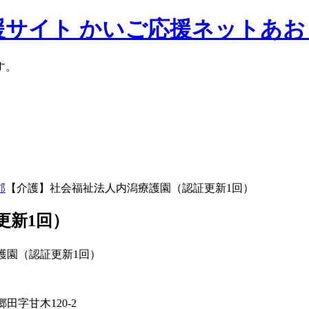
援サイト かいご応援ネットあお
す。
郡
【介護】社会福祉法人内潟療護園（認証更新1回）
更新1回）
護園（認証更新1回）
字甘木120-2