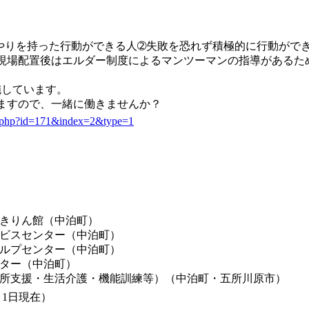
やりを持った行動ができる人➁失敗を恐れず積極的に行動がで
現場配置後はエルダー制度によるマンツーマンの指導があるた
施しています。
ますので、一緒に働きませんか？
il.php?id=171&index=2&type=1
きりん館（中泊町）
ビスセンター（中泊町）
ルプセンター（中泊町）
ター（中泊町）
所支援・生活介護・機能訓練等）（中泊町・五所川原市）
4月1日現在）