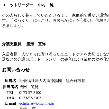
ユニットリーダー 中村 純
その人らしく暮らしていただけるよう、家庭的で暖かい環境
す。「ゆっくり、にっこり、おおらかに」を心掛け、信頼さ
きましょう。
介護支援員 渡瀬 直弥
入居者様一人ひとりに寄り添ったユニットケアを大切にしな
器などの介護ロボット・センサーの導入により業務の効率化
お問い合わせ
所属名
社会福祉法人内潟療護園 総合施設長
担当者名
成田 道稔
TEL
0173-57-3100
FAX
0173-57-3102
E-mail
uchigata@jomon.ne.jp
見学： 可