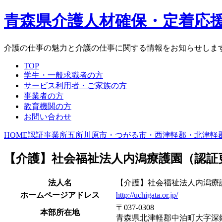
青森県介護人材確保・定着応
介護の仕事の魅力と介護の仕事に関する情報をお知らせしま
TOP
学生・一般求職者の方
サービス利用者・ご家族の方
事業者の方
教育機関の方
お問い合わせ
HOME
認証事業所
五所川原市・つがる市・西津軽郡・北津軽
【介護】社会福祉法人内潟療護園（認証
法人名
【介護】社会福祉法人内潟療
ホームページアドレス
http://uchigata.or.jp/
〒037-0308
本部所在地
青森県北津軽郡中泊町大字深郷田