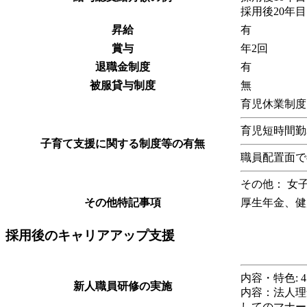
採用後20年目
昇給
有
賞与
年2回
退職金制度
有
被服貸与制度
無
育児休業制度
育児短時間勤
子育て支援に関する制度等の有無
職員配置面で
その他： 女
その他特記事項
厚生年金、健
採用後のキャリアアップ支援
内容・特色:
新人職員研修の実施
内容：法人理
してのマナー