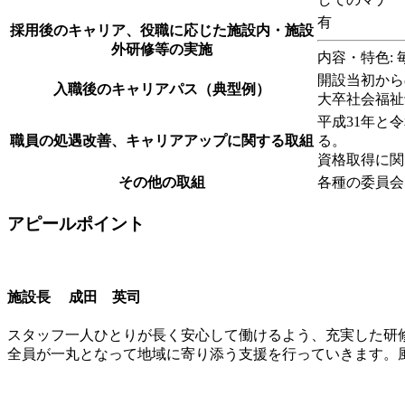
有
採用後のキャリア、役職に応じた施設内・施設
外研修等の実施
内容・特色:
開設当初から
入職後のキャリアパス（典型例）
大卒社会福祉
平成31年と
職員の処遇改善、キャリアアップに関する取組
る。
資格取得に関
その他の取組
各種の委員会
アピールポイント
施設長 成田 英司
スタッフ一人ひとりが長く安心して働けるよう、充実した研
全員が一丸となって地域に寄り添う支援を行っていきます。