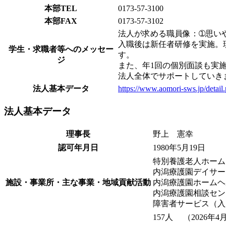
本部TEL
0173-57-3100
本部FAX
0173-57-3102
法人が求める職員像：➀思い
入職後は新任者研修を実施。
学生・求職者等へのメッセー
す。
ジ
また、年1回の個別面談も実
法人全体でサポートしていき
法人基本データ
https://www.aomori-sws.jp/deta
法人基本データ
理事長
野上 憲幸
認可年月日
1980年5月19日
特別養護老人ホーム
内潟療護園デイサー
施設・事業所・主な事業・地域貢献活動
内潟療護園ホームヘ
内潟療護園相談セン
障害者サービス（入
157人 （2026年