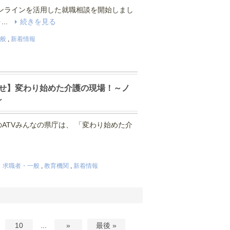
ンラインを活用した就職相談を開始しまし
...
続きを見る
般
,
新着情報
お知らせ】変わり始めた介護の現場！～ノ
～
0放送のATVみんなの県庁は、 「変わり始めた介
る
・求職者・一般
,
教育機関
,
新着情報
10
...
»
最後 »