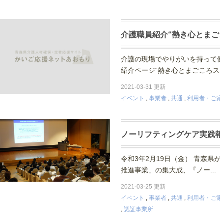
介護職員紹介“熱き心とまご
介護の現場でやりがいを持って
紹介ページ“熱き心とまごころス
2021-03-31 更新
イベント
,
事業者
,
共通
,
利用者・ご
ノーリフティングケア実践
令和3年2月19日（金） 青森
推進事業」の集大成、『ノー..
2021-03-25 更新
イベント
,
事業者
,
共通
,
利用者・ご
,
認証事業所