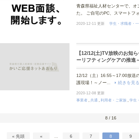
青森県福祉人材センターで、オ
た。 ご自宅のPC、スマートフォ
2020-12-11 更新
学生・求職者・一
【12/12(土)TV放映の
ーリフティングケアの推進
12/12（土）16:55～17:0
護現場！～ノー...
続きを見
2020-12-08 更新
事業者
,
共通
,
利用者・ご家族
,
学生
8 / 16
« 先頭
«
...
6
7
8
9