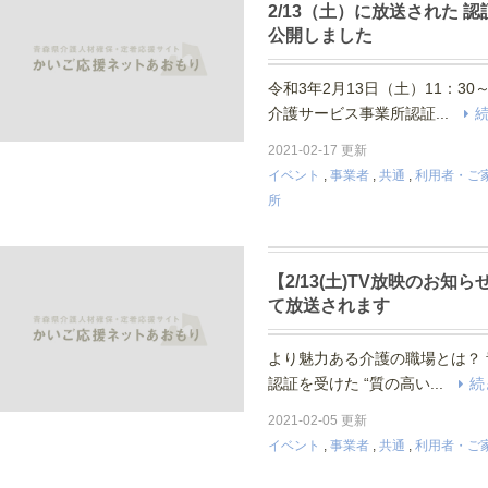
2/13（土）に放送された 認
公開しました
令和3年2月13日（土）11：30
介護サービス事業所認証...
2021-02-17 更新
イベント
,
事業者
,
共通
,
利用者・ご
所
【2/13(土)TV放映のお知
て放送されます
より魅力ある介護の職場とは？
認証を受けた “質の高い...
続
2021-02-05 更新
イベント
,
事業者
,
共通
,
利用者・ご