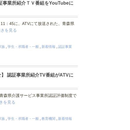
証事業所紹介ＴＶ番組をYouTubeに
～11：45に、ATVにて放送された、青森県
続きを見る
家族
,
学生・求職者・一般
,
新着情報
,
認証事業
らせ】 認証事業所紹介TV番組がATVに
 青森県介護サービス事業所認証評価制度で
きを見る
家族
,
学生・求職者・一般
,
教育機関
,
新着情報