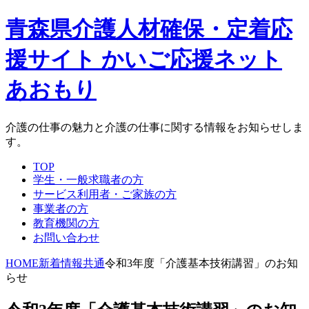
青森県介護人材確保・定着応
援サイト かいご応援ネット
あおもり
介護の仕事の魅力と介護の仕事に関する情報をお知らせしま
す。
TOP
学生・一般求職者の方
サービス利用者・ご家族の方
事業者の方
教育機関の方
お問い合わせ
HOME
新着情報
共通
令和3年度「介護基本技術講習」のお知
らせ