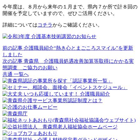
今年度は、８月から来年の１月まで、県内７か所で計８回の
開催を予定していますので、ぜひご活用ください。
詳細については
コチラ
からご確認ください。
前の記事
介護職員紹介“熱き心とまごころスマイル”を更新
しました
次の記事
青森県 介護職員処遇改善加算等取得にかかる実
態調査 ご協力のお願い
共通 一覧へ