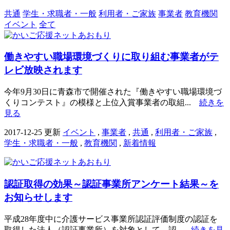
共通
学生・求職者・一般
利用者・ご家族
事業者
教育機関
イベント
全て
働きやすい職場環境づくりに取り組む事業者がテ
レビ放映されます
今年9月30日に青森市で開催された『働きやすい職場環境づ
くりコンテスト』の模様と上位入賞事業者の取組...
続きを
見る
2017-12-25 更新
イベント
,
事業者
,
共通
,
利用者・ご家族
,
学生・求職者・一般
,
教育機関
,
新着情報
認証取得の効果～認証事業所アンケート結果～を
お知らせします
平成28年度中に介護サービス事業所認証評価制度の認証を
取得した法人（認証事業所）を対象として、認...
続きを見