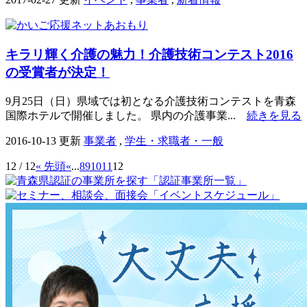
キラリ輝く介護の魅力！介護技術コンテスト2016
の受賞者が決定！
9月25日（日）県域では初となる介護技術コンテストを青森
国際ホテルで開催しました。 県内の介護事業...
続きを見る
2016-10-13 更新
事業者
,
学生・求職者・一般
12 / 12
« 先頭
«
...
8
9
10
11
12