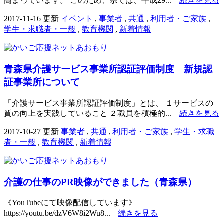
高まっています。 このため、県では、平成29...
続きを見る
2017-11-16 更新
イベント
,
事業者
,
共通
,
利用者・ご家族
,
学生・求職者・一般
,
教育機関
,
新着情報
青森県介護サービス事業所認証評価制度 新規認
証事業所について
「介護サービス事業所認証評価制度」とは、 １サービスの
質の向上を実践していること ２職員を積極的...
続きを見る
2017-10-27 更新
事業者
,
共通
,
利用者・ご家族
,
学生・求職
者・一般
,
教育機関
,
新着情報
介護の仕事のPR映像ができました（青森県）
《YouTubeにて映像配信しています》
https://youtu.be/dzV6W8i2Wu8...
続きを見る