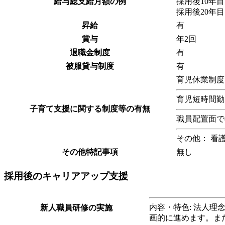
給与総支給月額の例
採用後10年目 
採用後20年目 
昇給
有
賞与
年2回
退職金制度
有
被服貸与制度
有
育児休業制度
育児短時間勤
子育て支援に関する制度等の有無
職員配置面で
その他： 看
その他特記事項
無し
採用後のキャリアアップ支援
内容・特色: 法人
新人職員研修の実施
画的に進めます。ま