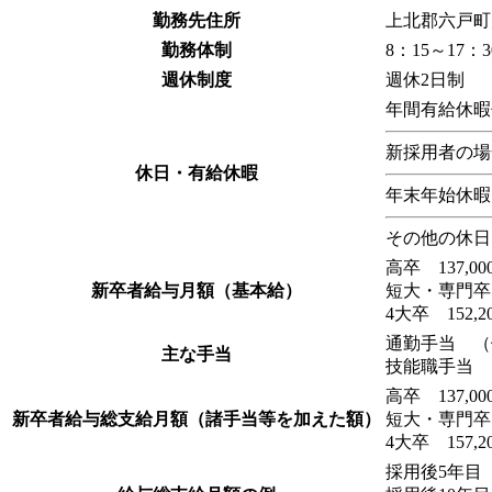
勤務先住所
上北郡六戸町
勤務体制
8：15～17：
週休制度
週休2日制
年間有給休暇
新採用者の場合
休日・有給休暇
年末年始休暇
その他の休日
高卒 137,00
新卒者給与月額（基本給）
短大・専門卒 1
4大卒 152,2
通勤手当 （例：
主な手当
技能職手当 
高卒 137,
新卒者給与総支給月額（諸手当等を加えた額）
短大・専門卒 
4大卒 157
採用後5年目 1