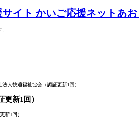
援サイト かいご応援ネットあお
す。
祉法人快適福祉協会（認証更新1回）
証更新1回）
更新1回）