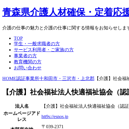
青森県介護人材確保・定着応
介護の仕事の魅力と介護の仕事に関する情報をお知らせしま
TOP
学生・一般求職者の方
サービス利用者・ご家族の方
事業者の方
教育機関の方
お問い合わせ
HOME
認証事業所
十和田市・三沢市・上北郡
【介護】社会福
【介護】社会福祉法人快適福祉協会（認
法人名
【介護】社会福祉法人快適福祉協会（認証
ホームページアド
htt9s://esnos.jp
レス
〒039-2371