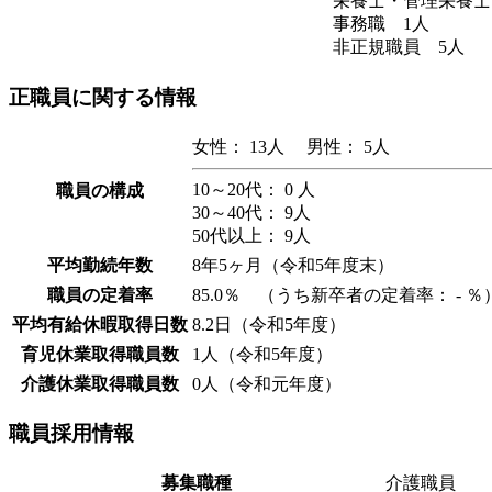
栄養士・管理栄養士
事務職 1人
非正規職員 5人
正職員に関する情報
女性： 13人 男性： 5人
10～20代： 0 人
職員の構成
30～40代： 9人
50代以上： 9人
平均勤続年数
8年5ヶ月（令和5年度末）
職員の定着率
85.0％ （うち新卒者の定着率： - ％
平均有給休暇取得日数
8.2日（令和5年度）
育児休業取得職員数
1人（令和5年度）
介護休業取得職員数
0人（令和元年度）
職員採用情報
募集職種
介護職員