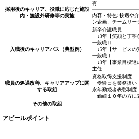
有
採用後のキャリア、役職に応じた施設
内容・特色: 接遇
内・施設外研修等の実施
ン企画、チームリー
新卒介護職員
↓3年【笑顔と丁寧
一般職Ⅱ
入職後のキャリアパス（典型例）
↓5年【サービスの
一般職Ⅰ
↓3年【事業目標達
主任
資格取得支援制度
職員の処遇改善、キャリアアップに関
受験日を業務扱い（
する取組
永年勤続者表彰制度
勤続１０年の方に表
その他の取組
アピールポイント