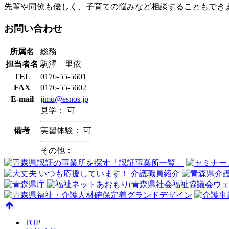
先輩や同僚も優しく、子育ての悩みなど相談することもでき
お問い合わせ
所属名
総務
担当者名
駒澤 里依
TEL
0176-55-5601
FAX
0176-55-5602
E-mail
jimu@esnos.jp
見学： 可
備考
実習体験： 可
その他：
TOP