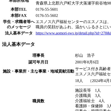
本部所在地
青森県上北郡六戸町大字犬落瀬字前谷地9
本部TEL
0176-55-5601
本部FAX
0176-55-5602
学生・求職者等へ
エスノス六戸福祉センターのエスノスは、
のメッセージ
職員の笑顔があふれ、温かいふるさとにい
法人基本データ
https://www.aomori-sws.jp/detail.php?id=278
法人基本データ
理事長
杉山 浩子
認可年月日
2001年8月6日
サービス付き高齢者
施設・事業所・主な事業・地域貢献活動
エスノス六戸福祉セ
18人 （2024年4
施設長等 1人
介護職員 3人
介護福祉士 4人
職員数
看護師・保健師 3