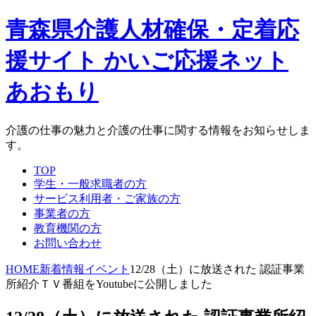
青森県介護人材確保・定着応
援サイト かいご応援ネット
あおもり
介護の仕事の魅力と介護の仕事に関する情報をお知らせしま
す。
TOP
学生・一般求職者の方
サービス利用者・ご家族の方
事業者の方
教育機関の方
お問い合わせ
HOME
新着情報
イベント
12/28（土）に放送された 認証事業
所紹介ＴＶ番組をYoutubeに公開しました