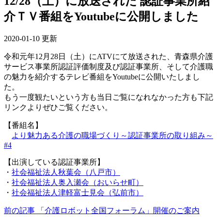
12/28（土）に放送された 認証事業所紹
介ＴＶ番組をYoutubeに公開しました
2020-01-10 更新
令和元年12月28日（土）にATVにて放送された、青森県介護
サービス事業所認証評価制度及び認証事業所、そして介護職
の魅力を紹介するテレビ番組をYoutubeに公開いたしまし
た。
もう一度観たいという方も当日ご覧になれなかった方も下記
リンクよりぜひご覧ください。
【番組名】
より魅力ある介護の職場づくり～認証事業所の取り組み～
#4
【出演している認証事業所】
・
社会福祉法人秋葉会（八戸市）
・
社会福祉法人奥入瀬会（おいらせ町）
・
社会福祉法人津軽富士見会（弘前市）
前の記事
「介護ロボット全国フォーラム」開催のご案内