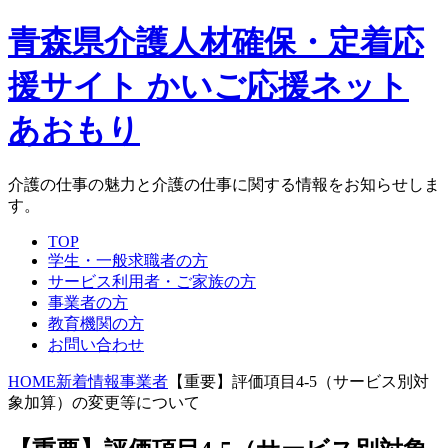
青森県介護人材確保・定着応
援サイト かいご応援ネット
あおもり
介護の仕事の魅力と介護の仕事に関する情報をお知らせしま
す。
TOP
学生・一般求職者の方
サービス利用者・ご家族の方
事業者の方
教育機関の方
お問い合わせ
HOME
新着情報
事業者
【重要】評価項目4-5（サービス別対
象加算）の変更等について