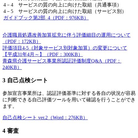
4－4 サービスの質の向上に向けた取組（共通事項）
4－5 サービスの質の向上に向けた取組（サービス別）
ガイドブック第2部_4（PDF：976KB）
介護職員処遇改善加算拡充に伴う評価細目の運用について
（PDF：172KB）
評価項目4-5（対象サービス別対象加算）の変更について
【平成31年4月～】（PDF：300KB）
青森県介護サービス事業所認証評価制度Q&A（PDF：
240KB）
3 自己点検シート
参加宣言事業所は、認証評価基準に対する各自の状況が容易
に判断できる自己評価ツールを用いて確認を行うことができ
ます。
自己点検シート ver.2（Word：276KB）
4 審査