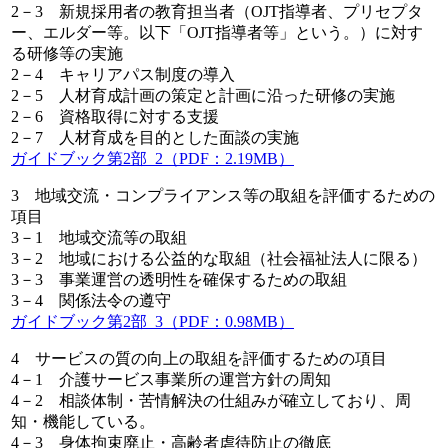
2－3 新規採用者の教育担当者（OJT指導者、プリセプタ
ー、エルダー等。以下「OJT指導者等」という。）に対す
る研修等の実施
2－4 キャリアパス制度の導入
2－5 人材育成計画の策定と計画に沿った研修の実施
2－6 資格取得に対する支援
2－7 人材育成を目的とした面談の実施
ガイドブック第2部_2（PDF：2.19MB）
3 地域交流・コンプライアンス等の取組を評価するための
項目
3－1 地域交流等の取組
3－2 地域における公益的な取組（社会福祉法人に限る）
3－3 事業運営の透明性を確保するための取組
3－4 関係法令の遵守
ガイドブック第2部_3（PDF：0.98MB）
4 サービスの質の向上の取組を評価するための項目
4－1 介護サービス事業所の運営方針の周知
4－2 相談体制・苦情解決の仕組みが確立しており、周
知・機能している。
4－3 身体拘束廃止・高齢者虐待防止の徹底