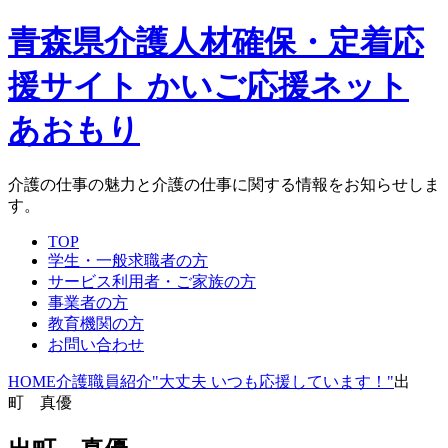
青森県介護人材確保・定着応
援サイト かいご応援ネット
あおもり
介護の仕事の魅力と介護の仕事に関する情報をお知らせしま
す。
TOP
学生・一般求職者の方
サービス利用者・ご家族の方
事業者の方
教育機関の方
お問い合わせ
HOME
介護職員紹介"大丈夫 いつも応援しています！"
出
町 真優