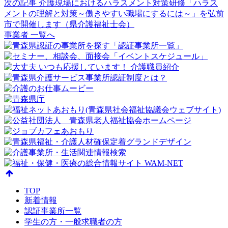
次の記事
介護現場におけるハラスメント対策研修「ハラス
メントの理解と対策～働きやすい職場にするには～」を弘前
市で開催します（県介護福祉士会）
事業者 一覧へ
TOP
新着情報
認証事業所一覧
学生の方・一般求職者の方