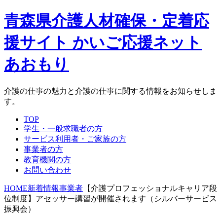
青森県介護人材確保・定着応
援サイト かいご応援ネット
あおもり
介護の仕事の魅力と介護の仕事に関する情報をお知らせしま
す。
TOP
学生・一般求職者の方
サービス利用者・ご家族の方
事業者の方
教育機関の方
お問い合わせ
HOME
新着情報
事業者
【介護プロフェッショナルキャリア段
位制度】アセッサー講習が開催されます（シルバーサービス
振興会）