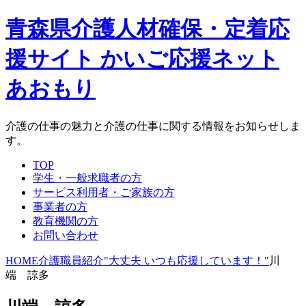
青森県介護人材確保・定着応
援サイト かいご応援ネット
あおもり
介護の仕事の魅力と介護の仕事に関する情報をお知らせしま
す。
TOP
学生・一般求職者の方
サービス利用者・ご家族の方
事業者の方
教育機関の方
お問い合わせ
HOME
介護職員紹介"大丈夫 いつも応援しています！"
川
端 諒多