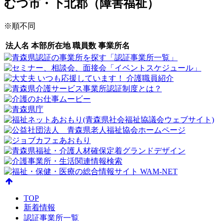
むつ市・下北郡（障害福祉）
※順不同
法人名
本部所在地
職員数
事業所名
TOP
新着情報
認証事業所一覧