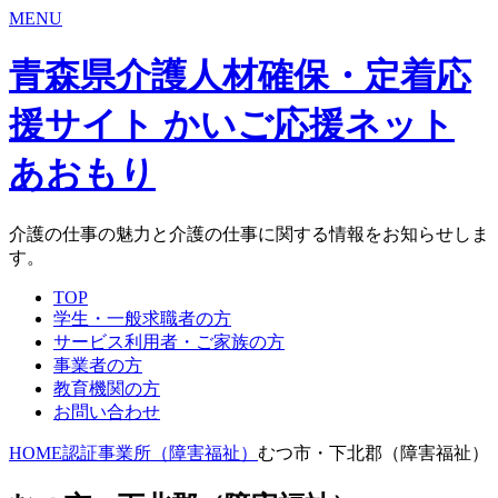
MENU
青森県介護人材確保・定着応
援サイト かいご応援ネット
あおもり
介護の仕事の魅力と介護の仕事に関する情報をお知らせしま
す。
TOP
学生・一般求職者の方
サービス利用者・ご家族の方
事業者の方
教育機関の方
お問い合わせ
HOME
認証事業所（障害福祉）
むつ市・下北郡（障害福祉）