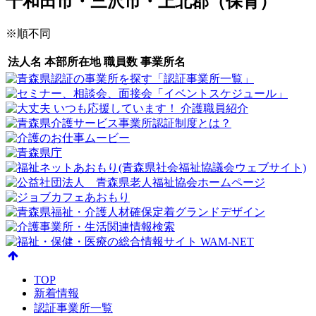
十和田市・三沢市・上北郡（保育）
※順不同
法人名
本部所在地
職員数
事業所名
TOP
新着情報
認証事業所一覧