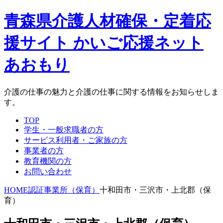
青森県介護人材確保・定着応
援サイト かいご応援ネット
あおもり
介護の仕事の魅力と介護の仕事に関する情報をお知らせしま
す。
TOP
学生・一般求職者の方
サービス利用者・ご家族の方
事業者の方
教育機関の方
お問い合わせ
HOME
認証事業所（保育）
十和田市・三沢市・上北郡（保
育）