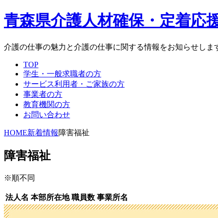
青森県介護人材確保・定着応
介護の仕事の魅力と介護の仕事に関する情報をお知らせしま
TOP
学生・一般求職者の方
サービス利用者・ご家族の方
事業者の方
教育機関の方
お問い合わせ
HOME
新着情報
障害福祉
障害福祉
※順不同
法人名
本部所在地
職員数
事業所名