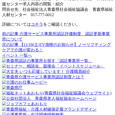
援センター求人内容の閲覧・紹介
問合せ先 社会福祉法人青森県社会福祉協議会 青森県福祉
人材センター 017-777-0012
詳細については
コチラ
をご確認ください。
前の記事
介護サービス事業所認証評価制度 認証更新事業
所について
次の記事
【11/16(土)TV放映のお知らせ】ノーリフティング
ケアで介護が変わる！
イベント 一覧へ