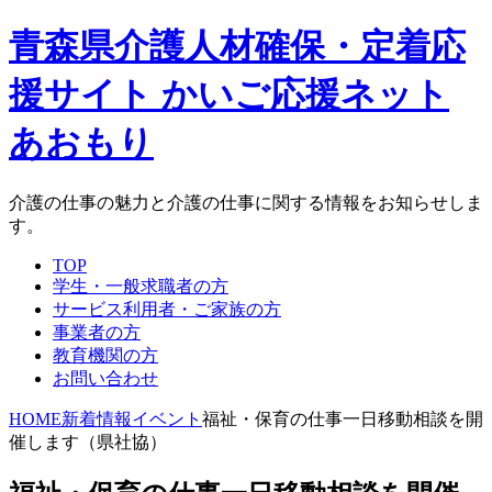
青森県介護人材確保・定着応
援サイト かいご応援ネット
あおもり
介護の仕事の魅力と介護の仕事に関する情報をお知らせしま
す。
TOP
学生・一般求職者の方
サービス利用者・ご家族の方
事業者の方
教育機関の方
お問い合わせ
HOME
新着情報
イベント
福祉・保育の仕事一日移動相談を開
催します（県社協）