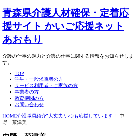
青森県介護人材確保・定着応
援サイト かいご応援ネット
あおもり
介護の仕事の魅力と介護の仕事に関する情報をお知らせしま
す。
TOP
学生・一般求職者の方
サービス利用者・ご家族の方
事業者の方
教育機関の方
お問い合わせ
HOME
介護職員紹介"大丈夫 いつも応援しています！"
中
野 菜津美