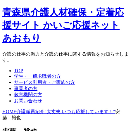
青森県介護人材確保・定着応
援サイト かいご応援ネット
あおもり
介護の仕事の魅力と介護の仕事に関する情報をお知らせしま
す。
TOP
学生・一般求職者の方
サービス利用者・ご家族の方
事業者の方
教育機関の方
お問い合わせ
HOME
介護職員紹介"大丈夫 いつも応援しています！"
安
藤 裕也