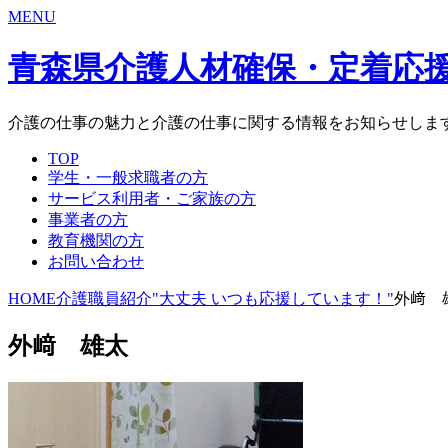
MENU
青森県介護人材確保・定着応
介護の仕事の魅力と介護の仕事に関する情報をお知らせしま
TOP
学生・一般求職者の方
サービス利用者・ご家族の方
事業者の方
教育機関の方
お問い合わせ
HOME
介護職員紹介"大丈夫 いつも応援しています！"
外﨑 
外﨑 雄太