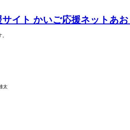
援サイト かいご応援ネットあお
す。
雄太