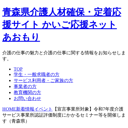
青森県介護人材確保・定着応
援サイト かいご応援ネット
あおもり
介護の仕事の魅力と介護の仕事に関する情報をお知らせしま
す。
TOP
学生・一般求職者の方
サービス利用者・ご家族の方
事業者の方
教育機関の方
お問い合わせ
HOME
新着情報
イベント
【宣言事業所対象】令和7年度介護
サービス事業所認証評価制度にかかるセミナー等を開催しま
す（青森県）