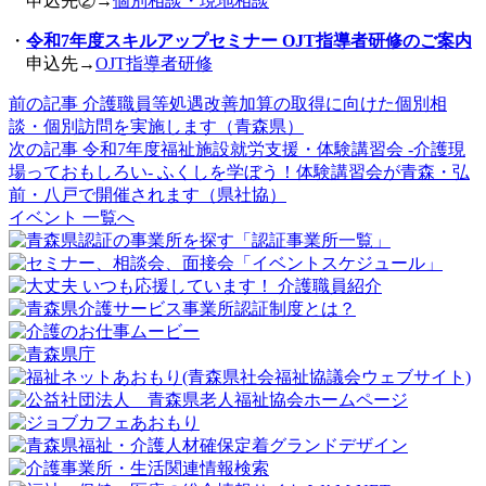
申込先②→
個別相談・現地相談
・
令和7年度スキルアップセミナー OJT指導者研修のご案内
申込先→
OJT指導者研修
前の記事
介護職員等処遇改善加算の取得に向けた個別相
談・個別訪問を実施します（青森県）
次の記事
令和7年度福祉施設就労支援・体験講習会 -介護現
場っておもしろい- ふくしを学ぼう！体験講習会が青森・弘
前・八戸で開催されます（県社協）
イベント 一覧へ