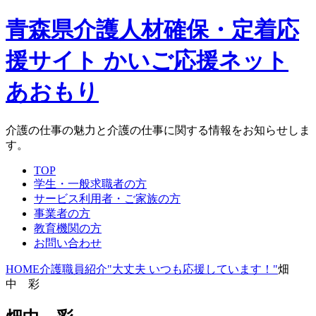
青森県介護人材確保・定着応
援サイト かいご応援ネット
あおもり
介護の仕事の魅力と介護の仕事に関する情報をお知らせしま
す。
TOP
学生・一般求職者の方
サービス利用者・ご家族の方
事業者の方
教育機関の方
お問い合わせ
HOME
介護職員紹介"大丈夫 いつも応援しています！"
畑
中 彩