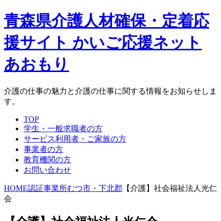
青森県介護人材確保・定着応
援サイト かいご応援ネット
あおもり
介護の仕事の魅力と介護の仕事に関する情報をお知らせしま
す。
TOP
学生・一般求職者の方
サービス利用者・ご家族の方
事業者の方
教育機関の方
お問い合わせ
HOME
認証事業所
むつ市・下北郡
【介護】社会福祉法人光仁
会