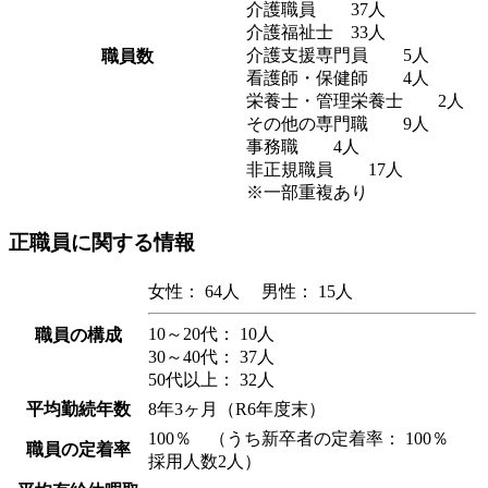
介護職員 37人
介護福祉士 33人
介護支援専門員 5人
職員数
看護師・保健師 4人
栄養士・管理栄養士 2人
その他の専門職 9人
事務職 4人
非正規職員 17人
※一部重複あり
正職員に関する情報
女性： 64人 男性： 15人
10～20代： 10人
職員の構成
30～40代： 37人
50代以上： 32人
平均勤続年数
8年3ヶ月（R6年度末）
100％ （うち新卒者の定着率： 100％
職員の定着率
採用人数2人）