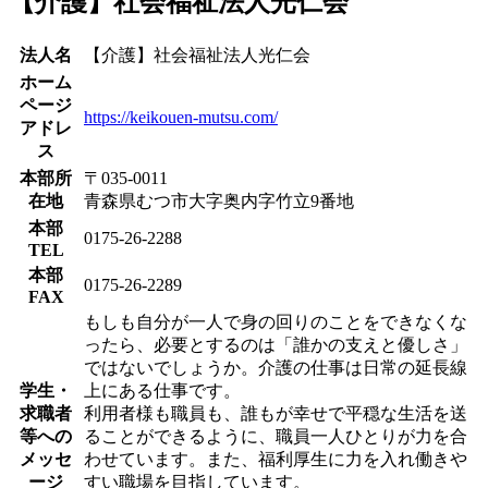
【介護】社会福祉法人光仁会
法人名
【介護】社会福祉法人光仁会
ホーム
ページ
https://keikouen-mutsu.com/
アドレ
ス
本部所
〒035-0011
在地
青森県むつ市大字奥内字竹立9番地
本部
0175-26-2288
TEL
本部
0175-26-2289
FAX
もしも自分が一人で身の回りのことをできなくな
ったら、必要とするのは「誰かの支えと優しさ」
ではないでしょうか。介護の仕事は日常の延長線
学生・
上にある仕事です。
求職者
利用者様も職員も、誰もが幸せで平穏な生活を送
等への
ることができるように、職員一人ひとりが力を合
メッセ
わせています。また、福利厚生に力を入れ働きや
ージ
すい職場を目指しています。