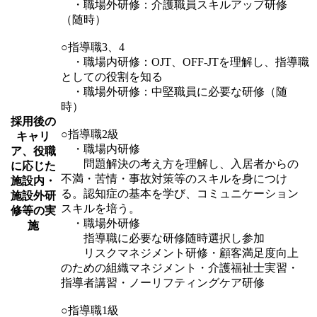
・職場外研修：介護職員スキルアップ研修
（随時）
○指導職3、4
・職場内研修：OJT、OFF-JTを理解し、指導職
としての役割を知る
・職場外研修：中堅職員に必要な研修（随
時）
採用後の
○指導職2級
キャリ
・職場内研修
ア、役職
問題解決の考え方を理解し、入居者からの
に応じた
不満・苦情・事故対策等のスキルを身につけ
施設内・
る。認知症の基本を学び、コミュニケーション
施設外研
スキルを培う。
修等の実
・職場外研修
施
指導職に必要な研修随時選択し参加
リスクマネジメント研修・顧客満足度向上
のための組織マネジメント・介護福祉士実習・
指導者講習・ノーリフティングケア研修
○指導職1級