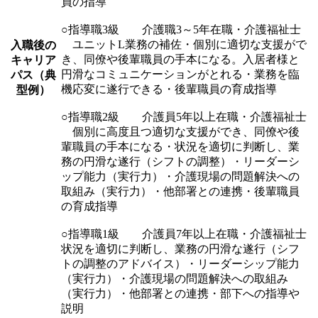
員の指導
○指導職3級 介護職3～5年在職・介護福祉士
ユニットL業務の補佐・個別に適切な支援がで
入職後の
き、同僚や後輩職員の手本になる。入居者様と
キャリア
円滑なコミュニケーションがとれる・業務を臨
パス（典
機応変に遂行できる・後輩職員の育成指導
型例）
○指導職2級 介護員5年以上在職・介護福祉士
個別に高度且つ適切な支援ができ、同僚や後
輩職員の手本になる・状況を適切に判断し、業
務の円滑な遂行（シフトの調整）・リーダーシ
ップ能力（実行力）・介護現場の問題解決への
取組み（実行力）・他部署との連携・後輩職員
の育成指導
○指導職1級 介護員7年以上在職・介護福祉士
状況を適切に判断し、業務の円滑な遂行（シフ
トの調整のアドバイス）・リーダーシップ能力
（実行力）・介護現場の問題解決への取組み
（実行力）・他部署との連携・部下への指導や
説明