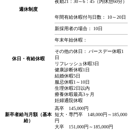
夜勤21：30～6：45（内休憩60分）
週休制度
年間有給休暇付与日数： 10～20日
新採用者の場合： 10日
年末年始休暇：
その他の休日： バースデー休暇1
日
休日・有給休暇
リフレッシュ休暇3日
健康診断休暇1日
結婚休暇5日
服忌休暇1～10日
生理休暇2日以内
療養休暇最高3ヶ月
妊婦通院休暇
高卒 145,000円
新卒者給与月額（基本
短大・専門卒 148,000円～185,000
給）
円
大卒 151,000円～185,000円