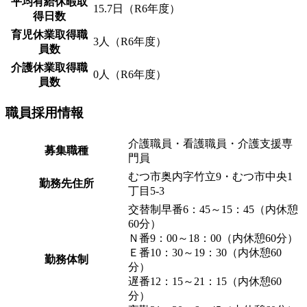
平均有給休暇取
15.7日（R6年度）
得日数
育児休業取得職
3人（R6年度）
員数
介護休業取得職
0人（R6年度）
員数
職員採用情報
介護職員・看護職員・介護支援専
募集職種
門員
むつ市奥内字竹立9・むつ市中央1
勤務先住所
丁目5-3
交替制早番6：45～15：45（内休憩
60分）
Ｎ番9：00～18：00（内休憩60分）
Ｅ番10：30～19：30（内休憩60
勤務体制
分）
遅番12：15～21：15（内休憩60
分）